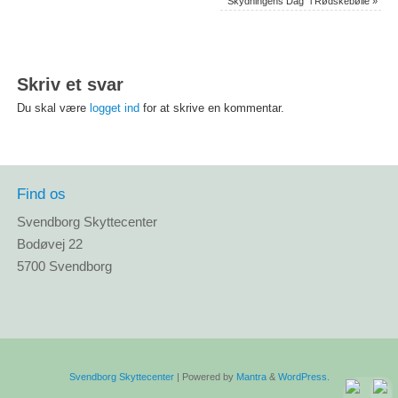
“Skydningens Dag” i Rødskebølle
»
Skriv et svar
Du skal være
logget ind
for at skrive en kommentar.
Find os
Svendborg Skyttecenter
Bodøvej 22
5700 Svendborg
Svendborg Skyttecenter
| Powered by
Mantra
&
WordPress.