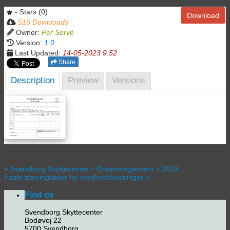
- Stars (0)
Download
516 Downloads
Owner:
Per Servé
Version:
1.0
Last Updated:
14-05-2023 9:52
Share
Description
Preview
Versions
«
Svendborg Skyttecenter – Ordensreglement – 2019
Faste træningstider for medlemsforeninger
»
Find os
Svendborg Skyttecenter
Bodøvej 22
5700 Svendborg