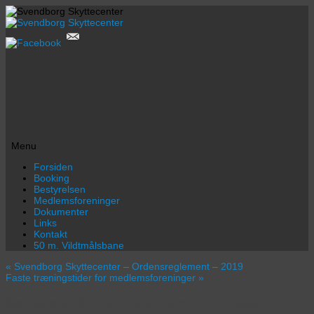
Menu
Videre
Forsiden
til
Booking
indhold
Bestyrelsen
Medlemsforeninger
Dokumenter
Links
Kontakt
50 m. Vildtmålsbane
«
Svendborg Skyttecenter – Ordensreglement – 2019
Faste træningstider for medlemsforeninger
»
Svendborg Skyttecenter – Skydejournal 2022 – 06062022